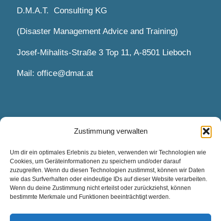
D.M.A.T. Consulting KG
(Disaster Management Advice and Training)
Josef-Mihalits-Straße 3 Top 11, A-8501 Lieboch
Mail:
office@dmat.at
Zustimmung verwalten
TERMINE UND KONTAKT
Um dir ein optimales Erlebnis zu bieten, verwenden wir Technologien wie
Cookies, um Geräteinformationen zu speichern und/oder darauf
Termine nach Vereinbarung.
zuzugreifen. Wenn du diesen Technologien zustimmst, können wir Daten
wie das Surfverhalten oder eindeutige IDs auf dieser Website verarbeiten.
Wenn du deine Zustimmung nicht erteilst oder zurückziehst, können
Kontakt via Kontaktformular und Mail
bestimmte Merkmale und Funktionen beeinträchtigt werden.
Kontaktieren Sie uns